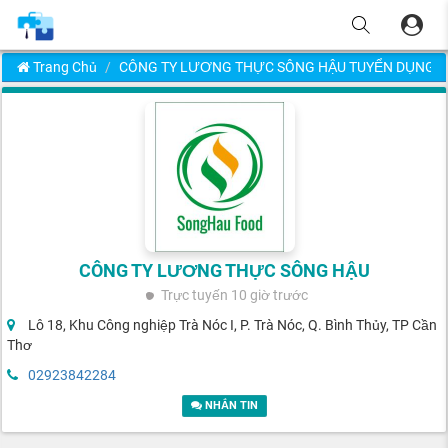
Trang Chủ
CÔNG TY LƯƠNG THỰC SÔNG HẬU TUYỂN DỤNG
CÔNG TY LƯƠNG THỰC SÔNG HẬU
Trực tuyến
10 giờ trước
Lô 18, Khu Công nghiệp Trà Nóc I, P. Trà Nóc, Q. Bình Thủy, TP Cần
Thơ
02923842284
NHẮN TIN