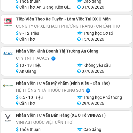
Thỏa thuận
Cao đẳng
Cần Thơ, An Giang, Kiên Giang, Cà Mau, Trà Vinh, Long An
31/08/2026
Tiếp Viên Theo Xe Tuyến - Làm Việc Tại BX Ô Môn
CÔNG TY CP XE KHÁCH PHƯƠNG TRANG - CN CẦN THƠ
9 - 12 Triệu
Trung học Cơ sở
Cần Thơ
15/08/2026
Nhân Viên Kinh Doanh Thị Trường An Giang
CTY TNHH ACACY
10 - 19 Triệu
Không yêu cầu
An Giang
07/08/2026
Nhân Viên Tư Vấn Mỹ Phẩm (Ninh Kiều - Cần Thơ)
HỆ THỐNG NHÀ THUỐC TRUNG SƠN
6.5 - 10 Triệu
Trung học Phổ thông
Cần Thơ
29/09/2026
Nhân Viên Tư Vấn Bán Hàng (XE Ô Tô VINFAST)
VINFAST QUỐC VIỆT CẦN THƠ
Thỏa thuận
Cao đẳng