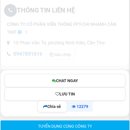
THÔNG TIN LIÊN HỆ
CÔNG TY CỔ PHẦN VIỄN THÔNG FPT-CHI NHÁNH CẦN
THƠ
10 Phan Văn Trị, phường Ninh Kiều, Cần Thơ
0947891616
Sao chép
CHAT NGAY
LƯU TIN
Chia sẻ
12279
TUYỂN DỤNG CÙNG CÔNG TY