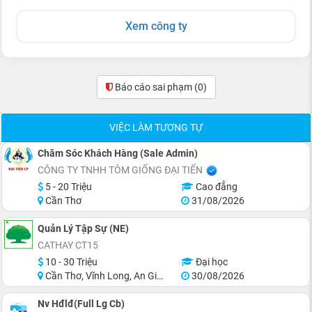
Xem công ty
Báo cáo sai phạm
(0)
VIỆC LÀM TƯƠNG TỰ
Chăm Sóc Khách Hàng (Sale Admin)
CÔNG TY TNHH TÔM GIỐNG ĐẠI TIẾN
5 - 20 Triệu
Cao đẳng
Cần Thơ
31/08/2026
Quản Lý Tập Sự (NE)
CATHAY CT15
10 - 30 Triệu
Đại học
Cần Thơ, Vĩnh Long, An Giang, Hậu Giang, Hồ Chí Minh
30/08/2026
Nv Hđlđ(Full Lg Cb)