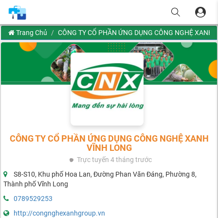
Trang Chủ
CÔNG TY CỔ PHẦN ỨNG DỤNG CÔNG NGHỆ XANH 
CÔNG TY CỔ PHẦN ỨNG DỤNG CÔNG NGHỆ XANH
VĨNH LONG
Trực tuyến
4 tháng trước
S8-S10, Khu phố Hoa Lan, Đường Phan Văn Đáng, Phường 8,
Thành phố Vĩnh Long
0789529253
http://congnghexanhgroup.vn