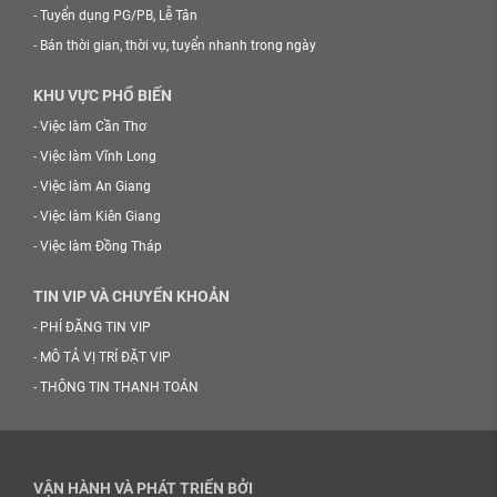
-
Tuyển dụng PG/PB, Lễ Tân
-
Bán thời gian, thời vụ, tuyển nhanh trong ngày
KHU VỰC PHỔ BIẾN
-
Việc làm Cần Thơ
-
Việc làm Vĩnh Long
-
Việc làm An Giang
-
Việc làm Kiên Giang
-
Việc làm Đồng Tháp
TIN VIP VÀ CHUYỂN KHOẢN
-
PHÍ ĐĂNG TIN VIP
-
MÔ TẢ VỊ TRÍ ĐẶT VIP
-
THÔNG TIN THANH TOÁN
VẬN HÀNH VÀ PHÁT TRIỂN BỞI