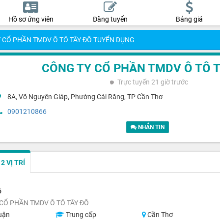
Hồ sơ ứng viên
Đăng tuyển
Bảng giá
 CỔ PHẦN TMDV Ô TÔ TÂY ĐÔ TUYỂN DỤNG
CÔNG TY CỔ PHẦN TMDV Ô TÔ 
Trực tuyến
21 giờ trước
8A, Võ Nguyên Giáp, Phường Cái Răng, TP Cần Thơ
0901210866
NHẮN TIN
 VỊ TRÍ
ô
CỔ PHẦN TMDV Ô TÔ TÂY ĐÔ
uận
Trung cấp
Cần Thơ