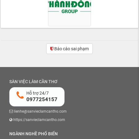
Báo cáo sai phạm
SÀN VIỆC LÀM CẦN THƠ
Hỗ trợ 24/7
0977254157
lienhe@sanvieclamcantho.com
https://sanvieclamcantho.com
NGÀNH NGHỀ PHỔ BIẾN