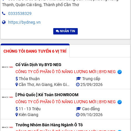
Thạnh, Quận Cái răng, Thành phố Cần Thơ
0333538329
https://bydneg.vn
NHẮN TIN
CHÚNG TÔI ĐANG TUYỂN 6 VỊ TRÍ
Cố Vấn Dịch Vụ BYD NEG
CÔNG TY CỔ PHẦN Ô TÔ NĂNG LƯỢNG MỚI | BYD NEG
Thỏa thuận
Trung cấp
Cần Thơ, An Giang, Kiên Giang, Đồng Tháp
25/09/2026
[ Phú Quốc ] Kế Toán SHOWROOM
CÔNG TY CỔ PHẦN Ô TÔ NĂNG LƯỢNG MỚI | BYD NEG
11 - 13 Triệu
Cao đẳng
Kiên Giang
09/10/2026
Trưởng Nhóm Bán Hàng Ngành Ô Tô