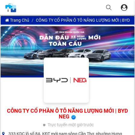
Trang Chủ
CÔNG TY CỔ PHẦN Ô TÔ NĂNG LƯỢNG MỚI | BYD 
CÔNG TY CỔ PHẦN Ô TÔ NĂNG LƯỢNG MỚI | BYD
NEG
Trực tuyến
một giờ trước
333 KDC lô số 8A, KĐT mới nam sông Cần Thơ, phường Hưng