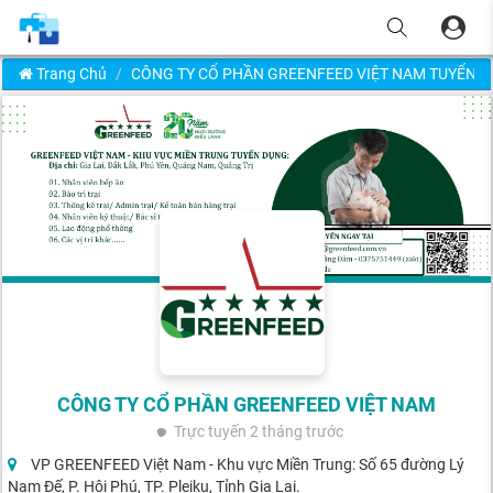
Trang Chủ
CÔNG TY CỔ PHẦN GREENFEED VIỆT NAM TUYỂN 
CÔNG TY CỔ PHẦN GREENFEED VIỆT NAM
Trực tuyến
2 tháng trước
VP GREENFEED Việt Nam - Khu vực Miền Trung: Số 65 đường Lý
Nam Đế, P. Hội Phú, TP. Pleiku, Tỉnh Gia Lai.