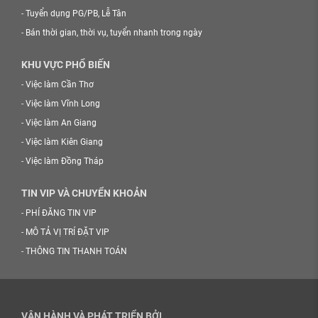
-
Tuyển dụng PG/PB, Lễ Tân
-
Bán thời gian, thời vụ, tuyển nhanh trong ngày
KHU VỰC PHỔ BIẾN
-
Việc làm Cần Thơ
-
Việc làm Vĩnh Long
-
Việc làm An Giang
-
Việc làm Kiên Giang
-
Việc làm Đồng Tháp
TIN VIP VÀ CHUYỂN KHOẢN
-
PHÍ ĐĂNG TIN VIP
-
MÔ TẢ VỊ TRÍ ĐẶT VIP
-
THÔNG TIN THANH TOÁN
VẬN HÀNH VÀ PHÁT TRIỂN BỞI