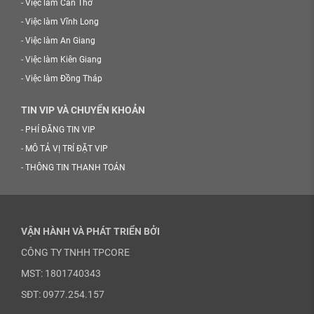
-
Việc làm Cần Thơ
-
Việc làm Vĩnh Long
-
Việc làm An Giang
-
Việc làm Kiên Giang
-
Việc làm Đồng Tháp
TIN VIP VÀ CHUYỂN KHOẢN
-
PHÍ ĐĂNG TIN VIP
-
MÔ TẢ VỊ TRÍ ĐẶT VIP
-
THÔNG TIN THANH TOÁN
VẬN HÀNH VÀ PHÁT TRIỂN BỞI
CÔNG TY TNHH TPCORE
MST: 1801740343
SĐT: 0977.254.157