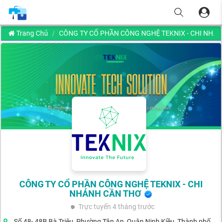
Trang Chủ
CÔNG TY CỔ PHẦN CÔNG NGHỆ TEKNIX - CHI NHÁ
CÔNG TY CỔ PHẦN CÔNG NGHỆ TEKNIX - CHI
NHÁNH CẦN THƠ
Trực tuyến
4 tháng trước
Số 48- 48B Bà Triệu, Phường Tân An, Quận Ninh Kiều, Thành phố