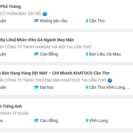
 Phổ Thông
CỔ PHẦN MAY TÂY ĐÔ
uận
Không yêu cầu
Cần Thơ
 Bạ Liêu] Nhân Viên QA Ngành May Mặc
H CÔNG TY TNHH HANSAE HÀ NỘI TẠI CẦN THƠ
uận
Cao đẳng
Bạc Liêu, Cà Mau
h Bán Hàng Vùng Dệt MAY – CHI Nhánh KHATOCO Cần Thơ
NH CÔNG TY TNHH THƯƠNG MẠI KHATOCO TẠI CẦN THƠ
uận
Đại học
Cần Thơ, Vĩnh Long, An Giang, Đồng Tháp, Cà Mau
h Tiếng Anh
 TNHH TỶ XUÂN
ệu
Cao đẳng
Vĩnh Long