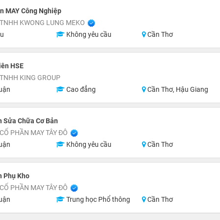
n MAY Công Nghiệp
 TNHH KWONG LUNG MEKO
ệu
Không yêu cầu
Cần Thơ
iên HSE
 TNHH KING GROUP
uận
Cao đẳng
Cần Thơ, Hậu Giang
n Sửa Chữa Cơ Bản
CỔ PHẦN MAY TÂY ĐÔ
uận
Không yêu cầu
Cần Thơ
n Phụ Kho
CỔ PHẦN MAY TÂY ĐÔ
uận
Trung học Phổ thông
Cần Thơ