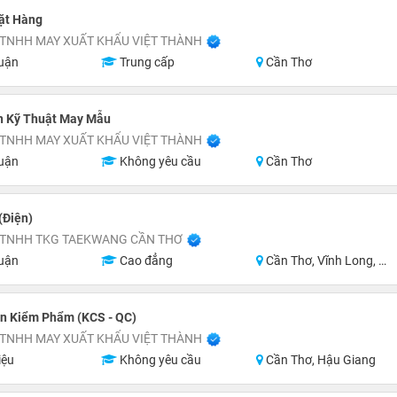
ặt Hàng
 TNHH MAY XUẤT KHẨU VIỆT THÀNH
uận
Trung cấp
Cần Thơ
n Kỹ Thuật May Mẫu
 TNHH MAY XUẤT KHẨU VIỆT THÀNH
uận
Không yêu cầu
Cần Thơ
(Điện)
 TNHH TKG TAEKWANG CẦN THƠ
uận
Cao đẳng
Cần Thơ, Vĩnh Long, Hậu Giang, Sóc Trăng, Miền Nam
n Kiểm Phẩm (KCS - QC)
 TNHH MAY XUẤT KHẨU VIỆT THÀNH
iệu
Không yêu cầu
Cần Thơ, Hậu Giang