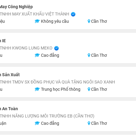
May Công Nghiệp
 TNHH MAY XUẤT KHẨU VIỆT THÀNH
iệu
Không yêu cầu
Cần Thơ
 IE
 TNHH KWONG LUNG MEKO
ệu
Cao đẳng
Cần Thơ
n Sản Xuất
 TNHH TMDV SX ĐỒNG PHỤC VÀ QUÀ TẶNG NGÔI SAO XANH
ệu
Trung học Phổ thông
Cần Thơ
n An Toàn
 TNHH NĂNG LƯỢNG MÔI TRƯỜNG EB (CẦN THƠ)
uận
Cao đẳng
Cần Thơ