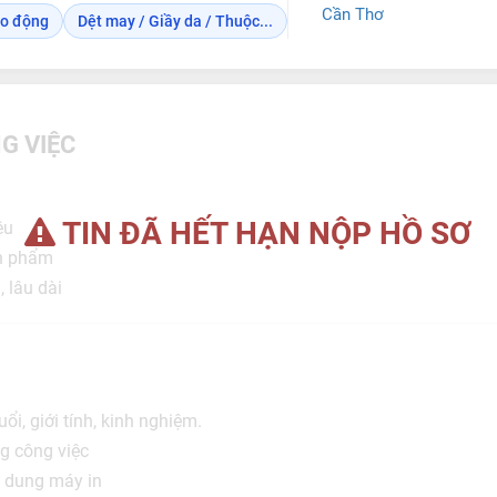
Cần Thơ
ao động
Dệt may / Giầy da / Thuộc...
G VIỆC
TIN ĐÃ HẾT HẠN NỘP HỒ SƠ
ệu
ản phẩm
, lâu dài
ổi, giới tính, kinh nghiệm.
ng công việc
sử dung máy in