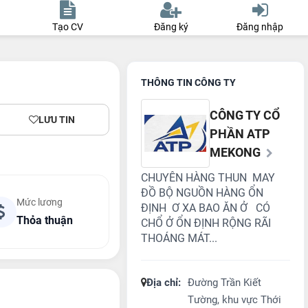
Tạo CV
Đăng ký
Đăng nhập
THÔNG TIN CÔNG TY
CÔNG TY CỔ
LƯU TIN
PHẦN ATP
MEKONG
CHUYÊN HÀNG THUN MAY
ĐỒ BỘ NGUỒN HÀNG ỔN
Mức lương
ĐỊNH Ơ XA BAO ĂN Ở CÓ
Thỏa thuận
CHỔ Ở ỔN ĐỊNH RỘNG RÃI
THOÁNG MÁT...
Địa chỉ:
Đường Trần Kiết
Tường, khu vực Thới