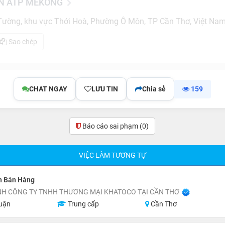
N ATP MEKONG
Tường, khu vực Thới Hoà, Phường Ô Môn, TP Cần Thơ, Việt Na
Sao chép
CHAT NGAY
LƯU TIN
Chia sẻ
159
Báo cáo sai phạm
(0)
VIỆC LÀM TƯƠNG TỰ
n Bán Hàng
NH CÔNG TY TNHH THƯƠNG MẠI KHATOCO TẠI CẦN THƠ
uận
Trung cấp
Cần Thơ