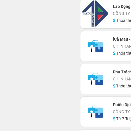
Lao Động
CÔNG TY 
Thỏa th
[Cà Mau -
CHI NHÁN
Thỏa th
Phụ Trác
CHI NHÁ
Thỏa th
Phiên Dịc
CÔNG TY
Từ 7 Tri