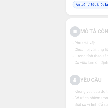
An toàn / Sức khỏe l
MÔ TẢ CÔN
- Phụ trải, xếp
- Chuẩn bị vải, phụ li
- Lương tính theo s
- Có việc làm ổn định
YÊU CẦU
- Không yêu cầu độ tu
- Có trách nhiệm tro
- Biết sơ vi tính để 