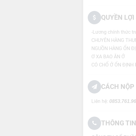
QUYỀN LỢI
-Lương chính thức tru
CHUYÊN HÀNG THU
NGUỒN HÀNG ỔN Đ
Ơ XA BAO ĂN Ở
CÓ CHỔ Ở ỔN ĐỊNH
CÁCH NỘP 
Liên hệ:
0853.761.9
THÔNG TIN