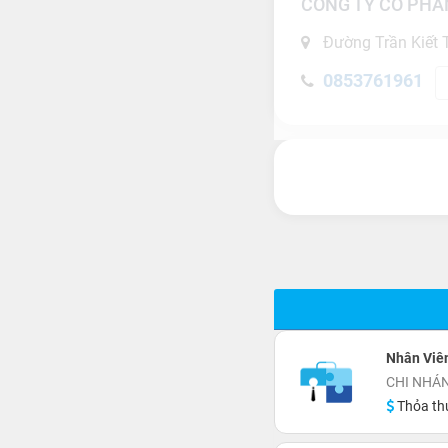
CÔNG TY CỔ PHẦ
Đường Trần Kiết 
0853761961
Nhân Viê
CHI NHÁ
Thỏa th