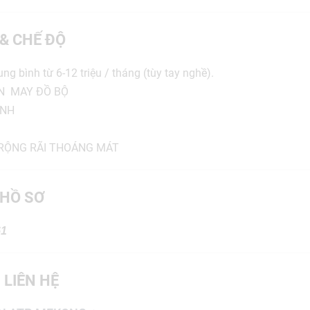
 & CHẾ ĐỘ
ng bình từ 6-12 triệu / tháng (tùy tay nghề).
N MAY ĐỒ BỘ
ỊNH
 RỘNG RÃI THOÁNG MÁT
HỒ SƠ
61
 LIÊN HỆ