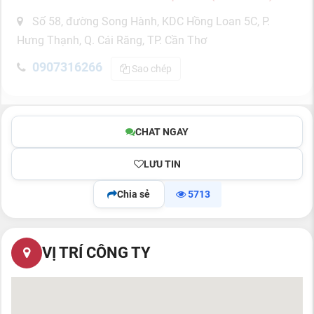
Số 58, đường Song Hành, KDC Hồng Loan 5C, P.
Hưng Thạnh, Q. Cái Răng, TP. Cần Thơ
0907316266
Sao chép
CHAT NGAY
LƯU TIN
Chia sẻ
5713
VỊ TRÍ CÔNG TY