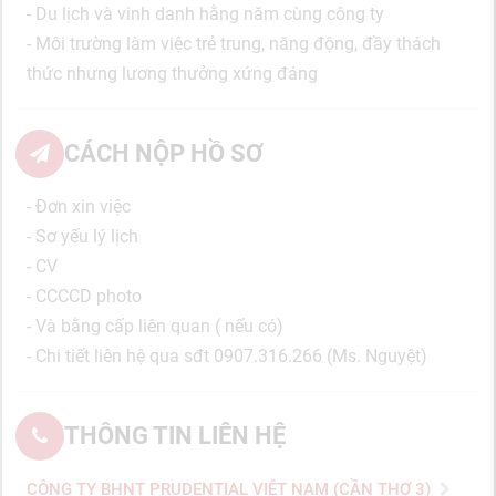
- Du lịch và vinh danh hằng năm cùng công ty
- Môi trường làm việc trẻ trung, năng động, đầy thách
thức nhưng lương thưởng xứng đáng
CÁCH NỘP HỒ SƠ
- Đơn xin việc
- Sơ yếu lý lịch
- CV
- CCCCD photo
- Và bằng cấp liên quan ( nếu có)
- Chi tiết liên hệ qua sđt 0907.316.266 (Ms. Nguyệt)
THÔNG TIN LIÊN HỆ
CÔNG TY BHNT PRUDENTIAL VIỆT NAM (CẦN THƠ 3)