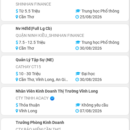
SHINHAN FINANCE
Từ 5.5 Triệu
Trung học Phổ thông
Cần Thơ
25/08/2026
Nv Hđlđ(Full Lg Cb)
QUẬN NINH KIỀU_SHINHAN FINANCE
7.5 - 12.5 Triệu
Trung học Phổ thông
Cần Thơ
30/08/2026
Quản Lý Tập Sự (NE)
CATHAY CT15
10 - 30 Triệu
Đại học
Cần Thơ, Vĩnh Long, An Giang, Hậu Giang, Hồ Chí Minh
30/08/2026
Nhân Viên Kinh Doanh Thị Trường Vĩnh Long
CTY TNHH ACACY
Thỏa thuận
Không yêu cầu
Vĩnh Long
07/08/2026
Trưởng Phòng Kinh Doanh
CTY BẢO HIỂM CẦN THƠ