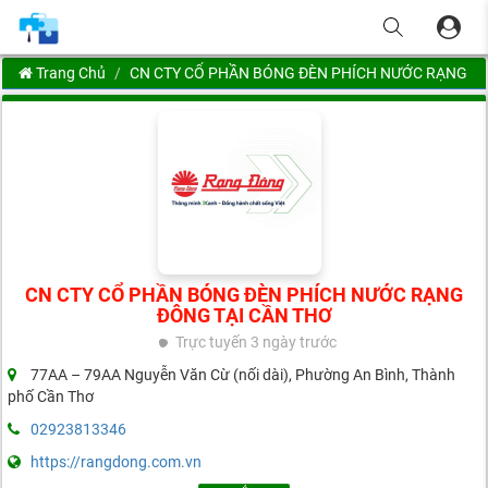
Trang Chủ
CN CTY CỔ PHẦN BÓNG ĐÈN PHÍCH NƯỚC RẠNG Đ
CN CTY CỔ PHẦN BÓNG ĐÈN PHÍCH NƯỚC RẠNG
ĐÔNG TẠI CẦN THƠ
Trực tuyến
3 ngày trước
77AA – 79AA Nguyễn Văn Cừ (nối dài), Phường An Bình, Thành
phố Cần Thơ
02923813346
https://rangdong.com.vn