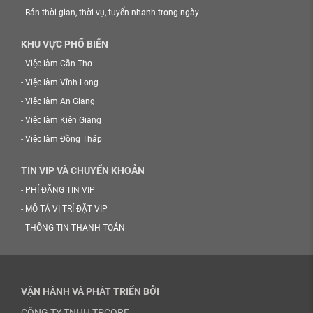
-
Bán thời gian, thời vụ, tuyển nhanh trong ngày
KHU VỰC PHỔ BIẾN
-
Việc làm Cần Thơ
-
Việc làm Vĩnh Long
-
Việc làm An Giang
-
Việc làm Kiên Giang
-
Việc làm Đồng Tháp
TIN VIP VÀ CHUYỂN KHOẢN
-
PHÍ ĐĂNG TIN VIP
-
MÔ TẢ VỊ TRÍ ĐẶT VIP
-
THÔNG TIN THANH TOÁN
VẬN HÀNH VÀ PHÁT TRIỂN BỞI
CÔNG TY TNHH TPCORE