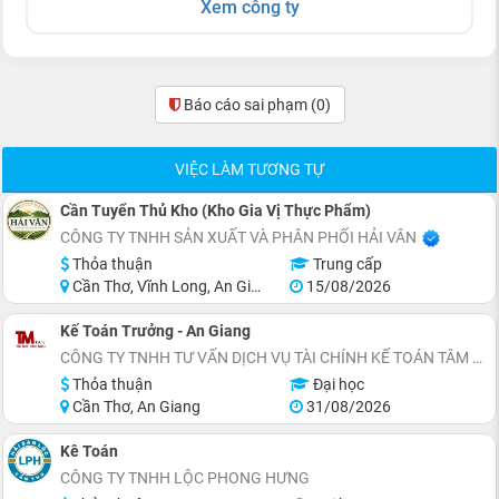
Xem công ty
Báo cáo sai phạm
(0)
VIỆC LÀM TƯƠNG TỰ
Cần Tuyển Thủ Kho (Kho Gia Vị Thực Phẩm)
CÔNG TY TNHH SẢN XUẤT VÀ PHÂN PHỐI HẢI VÂN
Thỏa thuận
Trung cấp
Cần Thơ, Vĩnh Long, An Giang, Kiên Giang, Đồng Tháp, Hậu Giang
15/08/2026
Kế Toán Trưởng - An Giang
CÔNG TY TNHH TƯ VẤN DỊCH VỤ TÀI CHÍNH KẾ TOÁN TÂM MINH
Thỏa thuận
Đại học
Cần Thơ, An Giang
31/08/2026
Kê Toán
CÔNG TY TNHH LỘC PHONG HƯNG