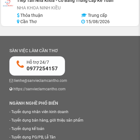
Tiếp Tân Nha Khoa - Có Bằng Trung Cấp Kế Toán
NHA KHOA NINH KIỀU
Thỏa thuận
Trung cấp
Cần Thơ
15/08/2026
SÀN VIỆC LÀM CẦN THƠ
Hỗ trợ 24/7
0977254157
lienhe@sanvieclamcantho.com
https://sanvieclamcantho.com
NGÀNH NGHỀ PHỔ BIẾN
-
Tuyển dụng nhân viên kinh doanh
-
Tuyển dụng bán hàng, giới thiệu sản phẩm
-
Tuyển dụng kế toán
-
Tuyển dụng PG/PB, Lễ Tân