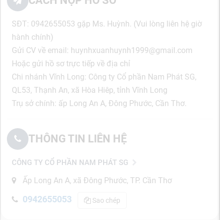
CÁCH NỘP HỒ SƠ
SĐT: 0942655053 gặp Ms. Huỳnh. (Vui lòng liên hệ giờ
hành chính)
Gửi CV về email: huynhxuanhuynh1999@gmail.com
Hoặc gửi hồ sơ trực tiếp về địa chỉ
Chi nhánh Vĩnh Long: Công ty Cổ phần Nam Phát SG,
QL53, Thạnh An, xã Hòa Hiêp, tỉnh Vĩnh Long
Trụ sở chính: ấp Long An A, Đông Phước, Cần Thơ.
THÔNG TIN LIÊN HỆ
CÔNG TY CỔ PHẦN NAM PHÁT SG
Ấp Long An A, xã Đông Phước, TP. Cần Thơ
0942655053
Sao chép